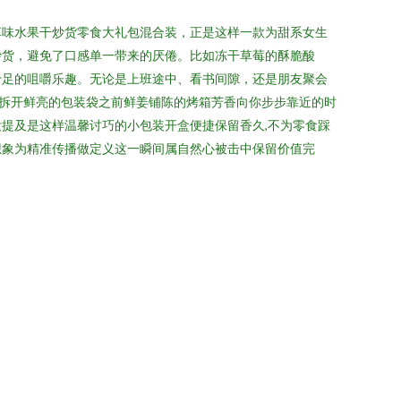
草味水果干炒货零食大礼包混合装，正是这样一款为甜系女生
炒货，避免了口感单一带来的厌倦。比如冻干草莓的酥脆酸
十足的咀嚼乐趣。无论是上班途中、看书间隙，还是朋友聚会
拆开鲜亮的包装袋之前鲜姜铺陈的烤箱芳香向你步步靠近的时
提及是这样温馨讨巧的小包装开盒便捷保留香久,不为零食踩
想象为精准传播做定义这一瞬间属自然心被击中保留价值完