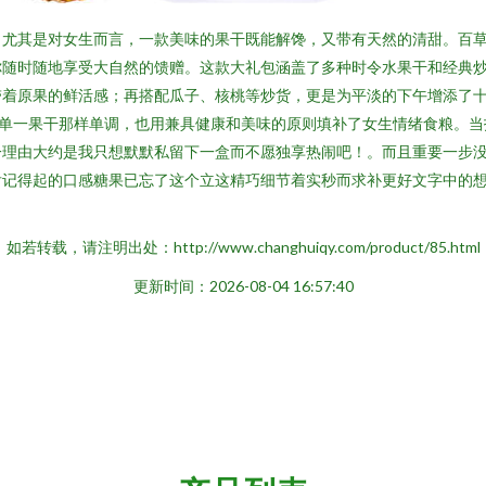
，尤其是对女生而言，一款美味的果干既能解馋，又带有天然的清甜。百
你随时随地享受大自然的馈赠。这款大礼包涵盖了多种时令水果干和经典
带着原果的鲜活感；再搭配瓜子、核桃等炒货，更是为平淡的下午增添了
上单一果干那样单调，也用兼具健康和美味的原则填补了女生情绪食粮。当
理由大约是我只想默默私留下一盒而不愿独享热闹吧！。而且重要一步没
后记得起的口感糖果已忘了这个立这精巧细节着实秒而求补更好文字中的
如若转载，请注明出处：http://www.changhuiqy.com/product/85.html
更新时间：2026-08-04 16:57:40