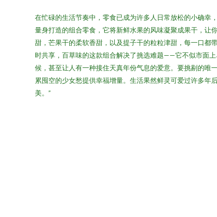
在忙碌的生活节奏中，零食已成为许多人日常放松的小确幸
量身打造的组合零食，它将新鲜水果的风味凝聚成果干，让
甜，芒果干的柔软香甜，以及提子干的粒粒津甜，每一口都
时共享，百草味的这款组合解决了挑选难题——它不似市面
候，甚至让人有一种接住天真年份气息的爱意。要挑剔的唯一
累囤空的少女愁提供幸福增量。生活果然鲜灵可爱过许多年
美。”