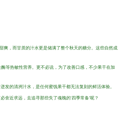
甜爽，而甘蔗的汁水更是储满了整个秋天的糖分。这些自然成
性酶等热敏性营养。更不必说，为了改善口感，不少果干在加
时迸发的清冽汁水，是任何蜜饯果干都无法复刻的鲜活体验。
必舍近求远，去追寻那些失了魂魄的‘四季常备’呢？