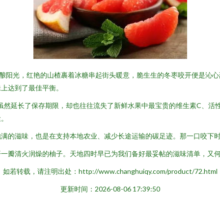
酝酿阳光，红艳的山楂裹着冰糖串起街头暖意，脆生生的冬枣咬开便是沁心
味上达到了最佳平衡。
，虽然延长了保存期限，却也往往流失了新鲜水果中最宝贵的维生素C、活
尘。
饱满的滋味，也是在支持本地农业、减少长途运输的碳足迹。那一口咬下
一瓣清火润燥的柚子。天地四时早已为我们备好最妥帖的滋味清单，又何
如若转载，请注明出处：http://www.changhuiqy.com/product/72.html
更新时间：2026-08-06 17:39:50