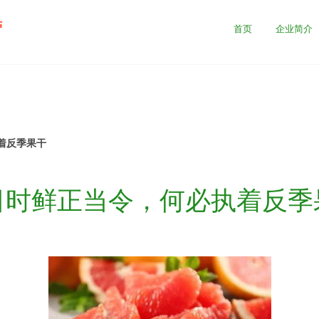
营
首页
企业简介
着反季果干
日时鲜正当令，何必执着反季