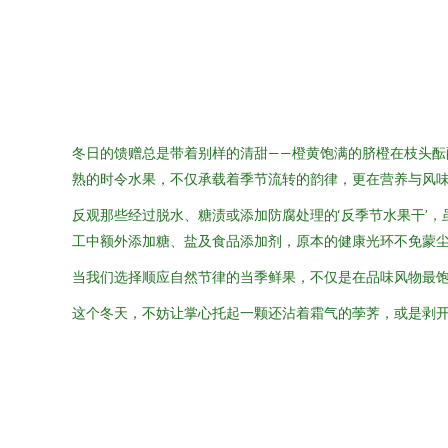
冬日的馈赠总是带着别样的清甜——橙黄饱满的脐橙在枝头
熟的时令水果，不仅承载着季节流转的韵律，更在营养与风
反观那些经过脱水、糖渍或添加防腐处理的‘反季节水果干’
工中额外添加糖、盐及食品添加剂，原本的健康光环不免蒙
当我们选择顺应自然节律的当季鲜果，不仅是在品味风物最
这个冬天，不妨让掌心托起一颗还沾着霜气的荸荠，或是剥开