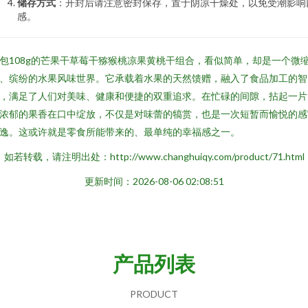
储存方式
：开封后请注意密封保存，置于阴凉干燥处，以免受潮影响
感。
包108g的芒果干草莓干猕猴桃凉果黄桃干组合，看似简单，却是一个微
、缤纷的水果风味世界。它承载着水果的天然馈赠，融入了食品加工的智
，满足了人们对美味、健康和便捷的双重追求。在忙碌的间隙，拈起一片
浓郁的果香在口中绽放，不仅是对味蕾的犒赏，也是一次短暂而愉悦的感
逸。这或许就是零食所能带来的、最单纯的幸福感之一。
如若转载，请注明出处：http://www.changhuiqy.com/product/71.html
更新时间：2026-08-06 02:08:51
产品列表
PRODUCT