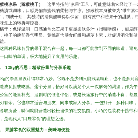
猴桃凉果（猕猴桃干）
：这里特指的“凉果”工艺，可能意味着它经过了一
糖渍或调味，口感更偏向蜜饯的柔韧与甘凉。猕猴桃本身被誉为“维生素
”，制成干后，其独特的清爽酸味得以保留，能有效中和芒果干的甜腻，
味觉上的转折与惊喜。
桃干
：色泽温润，口感通常比芒果干更显柔软多汁（指咀嚼感），甜度醇
，桃子的馥郁香气明显。黄桃富含膳食纤维和胡萝卜素，对促进消化和健
益。
这四种风味各异的果干混合在一起，每一口都可能尝到不同的味道，避免
一口味的单调，极大地提升了食用的乐趣。
、 108g的巧思：精致份量与分享乐趣
08g的净含量设计得非常巧妙。它既不是少到只能浅尝辄止，也不是多到
造成负担或吃腻。这个分量，恰好可以满足个人一次解馋的渴望，作为午
公室的能量补充、追剧时的惬意伴侣，或是长途旅行中的消遣小食，都显
刃有余。它也非常适合与朋友、同事或家人分享。一包打开，多种口味，
各取所爱，瞬间就能营造出轻松愉快的社交氛围。小巧的包装易于携带和
，是现代人“口袋零食”的理想之选。
、 果脯零食的双重魅力：美味与便捷