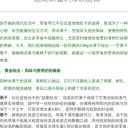
快节奏的现代生活中，零食早已不仅仅是填饱肚子的选择，更成为了一种
心情、补充能量的生活方式。而水果干，凭借其天然的风味、便携的特性
长的保质期，在众多零食中脱颖而出，尤其受到健康饮食爱好者和忙碌都
的青睐。今天，我们就来细细品味一款经典的108g水果干组合——芒果干
莓干、猕猴桃凉果与黄桃干的巧妙搭配，探索这一小包零食所带来的缤纷
奇遇。
、 黄金组合：风味与营养的协奏曲
四种水果干的选择，堪称匠心独运。它们不仅颜色上形成了明黄、鲜红、
、橙黄的视觉碰撞，更在口感与风味上构建了丰富的层次。
果干
：往往是组合中的“甜蜜担当”。优质的芒果干保留了芒果浓郁的香气
感厚实有嚼劲，甜中带一丝恰到好处的微酸，仿佛将热带阳光的炽热与芬
缩于一片之中。它富含维生素A和C，是呵护眼睛与肌肤的好选择。
莓干
：娇艳的红色是它的标志。草莓干通常酸甜可口，果香清新。冻干技
作的草莓干能最大程度保持其原有形态和酥脆口感，而传统烘制的则更具
和浓缩的酸甜风味。草莓富含维生素C和抗氧化物质，是天然的美容零食