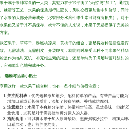
果干属于果脯零食的一大类，其魅力在于它平衡了“天然”与“加工”。通过
、糖渍等工艺，水果的保质期得以延长，风味变得更加集中和鲜明，同时
了水果的大部分营养成分（尽管部分水溶性维生素可能有所损失）。对于
水果但又苦于其不易保存、携带不便的人来说，水果干无疑提供了完美的
方案。
款芒果干、草莓干、猕猴桃凉果、黄桃干的组合，更是将这种便捷性发挥
致。无需清洗、无需削皮，开袋即食，就能同时享受四种不同水果的精华
论是作为临时充饥、补充维生素的渠道，还是单纯为了满足味蕾对酸甜的
，它都能出色地完成任务。
、 选购与品尝小贴士
享用这样一款水果干组合时，也有一些小细节值得注意：
关注配料表
：优先选择添加剂少、配料简单的产品。有些产品可能为
增加口感或延长保质期，添加了较多的糖、香精或防腐剂。
注意糖分
：水果干本身糖分浓缩，热量相对较高。虽然美味，但建议
量食用，尤其是对于需要控制糖分摄入的人群。
搭配食用
：可以将水果干加入原味酸奶、燕麦粥或沙拉中，增加风味
口感层次，也让营养更均衡。