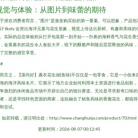
视觉与体验：从图片到味蕾的期待
于潜在消费者而言，“图片”是激发购买欲的第一要素。可以想象，产品包
计 likely 会突出海洋元素与花生形象，视觉上传达出新鲜、有趣和美味的
。实际的品尝体验则从打开包装那一刻开始——扑鼻的海鲜香气与花生香
，金黄裹衣的花生令人食欲大开，咬下的酥脆声和随后层层释放的风味，
了完整的感官享受。
##
而言之，【藻尚好】裹衣花生(鱿鱼味)不仅仅是一包零食，它是一小份来
海的海洋风味名片。它展示了地方企业如何利用本土资源进行食品创新，
争激烈的休闲食品市场中开辟出自己的细分赛道。无论是寻求新奇口味的
者，还是寻找特色货源的商家，这款融合了鱿鱼风味的香脆花生，都值得
和尝试。
如若转载，请注明出处：http://www.changhuiqy.com/product/70.html
更新时间：2026-08-07 00:12:45