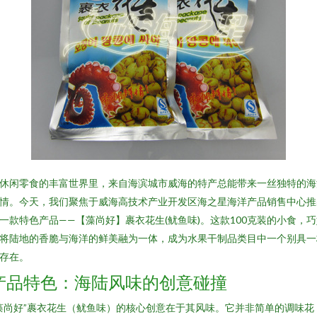
休闲零食的丰富世界里，来自海滨城市威海的特产总能带来一丝独特的海
情。今天，我们聚焦于威海高技术产业开发区海之星海洋产品销售中心推
一款特色产品——【藻尚好】裹衣花生(鱿鱼味)。这款100克装的小食，
将陆地的香脆与海洋的鲜美融为一体，成为水果干制品类目中一个别具一
存在。
产品特色：海陆风味的创意碰撞
藻尚好”裹衣花生（鱿鱼味）的核心创意在于其风味。它并非简单的调味花