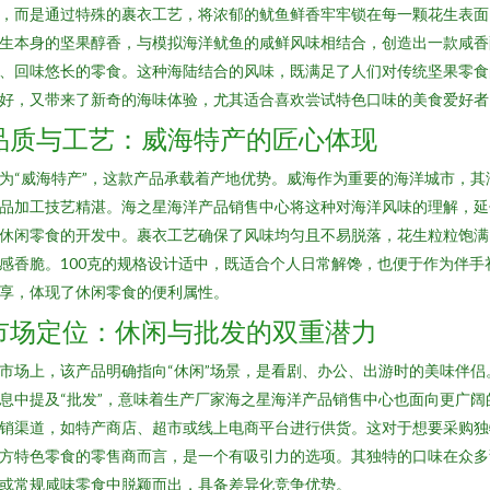
，而是通过特殊的裹衣工艺，将浓郁的鱿鱼鲜香牢牢锁在每一颗花生表面
生本身的坚果醇香，与模拟海洋鱿鱼的咸鲜风味相结合，创造出一款咸香
、回味悠长的零食。这种海陆结合的风味，既满足了人们对传统坚果零食
好，又带来了新奇的海味体验，尤其适合喜欢尝试特色口味的美食爱好者
品质与工艺：威海特产的匠心体现
为“威海特产”，这款产品承载着产地优势。威海作为重要的海洋城市，其
品加工技艺精湛。海之星海洋产品销售中心将这种对海洋风味的理解，延
休闲零食的开发中。裹衣工艺确保了风味均匀且不易脱落，花生粒粒饱满
感香脆。100克的规格设计适中，既适合个人日常解馋，也便于作为伴手
享，体现了休闲零食的便利属性。
市场定位：休闲与批发的双重潜力
市场上，该产品明确指向“休闲”场景，是看剧、办公、出游时的美味伴侣
息中提及“批发”，意味着生产厂家海之星海洋产品销售中心也面向更广阔
销渠道，如特产商店、超市或线上电商平台进行供货。这对于想要采购独
方特色零食的零售商而言，是一个有吸引力的选项。其独特的口味在众多
或常规咸味零食中脱颖而出，具备差异化竞争优势。